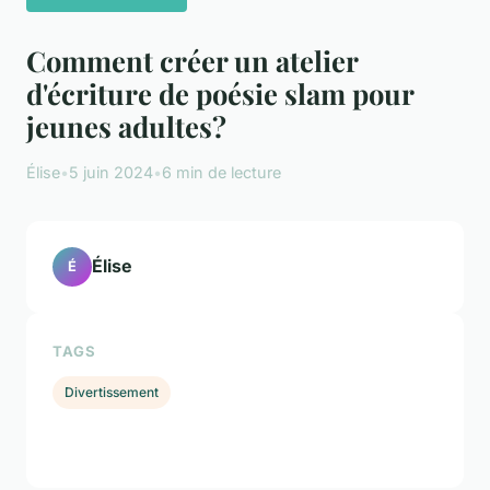
Comment créer un atelier
d'écriture de poésie slam pour
jeunes adultes?
Élise
•
5 juin 2024
•
6 min de lecture
Élise
É
TAGS
Divertissement