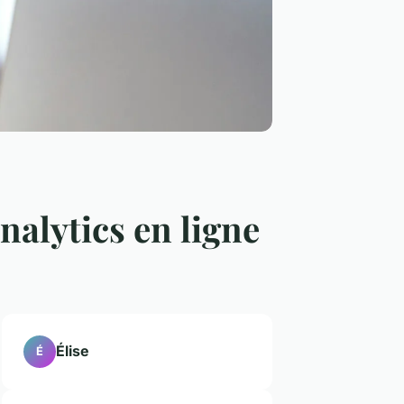
alytics en ligne
Élise
É