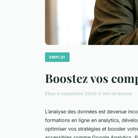
EMPLOI
Boostez vos comp
Élise
•
4 septembre 2024
•
2 min de lecture
L’analyse des données est devenue inco
formations en ligne en analytics, déve
optimiser vos stratégies et booster vot
accessibles comme Google Analytics, P