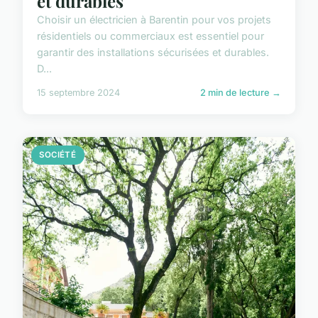
et durables
Choisir un électricien à Barentin pour vos projets
résidentiels ou commerciaux est essentiel pour
garantir des installations sécurisées et durables.
D...
15 septembre 2024
2 min de lecture →
SOCIÉTÉ