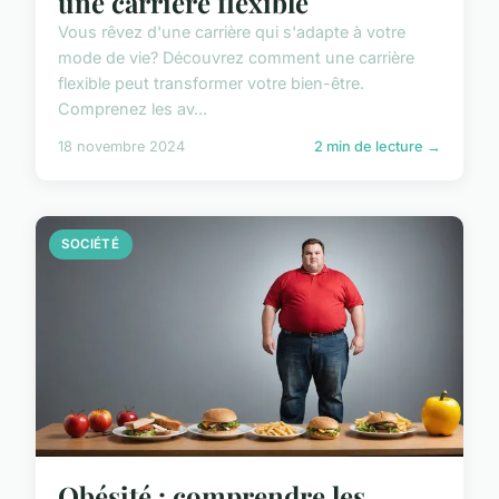
une carrière flexible
Vous rêvez d'une carrière qui s'adapte à votre
mode de vie? Découvrez comment une carrière
flexible peut transformer votre bien-être.
Comprenez les av...
18 novembre 2024
2 min de lecture →
SOCIÉTÉ
Obésité : comprendre les