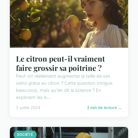
Le citron peut-il vraiment
faire grossir sa poitrine ?
Peut-on réellement augmenter la taille de ses
seins grâce au citron ? Cette question intrigue
beaucoup, mais qu'en dit la science ? En
explorant les b...
2 juillet 2024
3 min de lecture →
SOCIÉTÉ