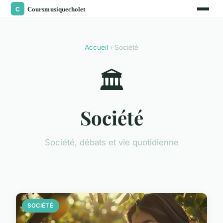
Accueil
› Société
🏛️
Société
Société, débats et vie quotidienne
SOCIÉTÉ