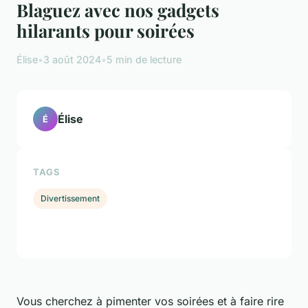
Blaguez avec nos gadgets
hilarants pour soirées
Élise
•
3 août 2024
•
5 min de lecture
Élise
É
TAGS
Divertissement
Vous cherchez à pimenter vos soirées et à faire rire